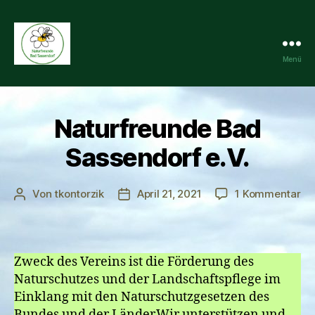
Menü
Naturfreunde
Bad
Naturfreunde Bad
Sassendorf
Sassendorf e.V.
zu
Von
tkontorzik
April 21, 2021
1 Kommentar
Beitragsautor
Veröffentlichungsdatum
Na
Ba
Sa
e.V
Zweck des Vereins ist die Förderung des
Naturschutzes und der Landschaftspflege im
Einklang mit den Naturschutzgesetzen des
Bundes und der Länder.Wir unterstützen und